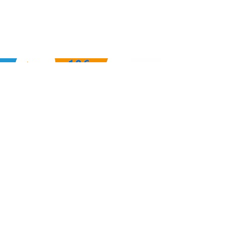
Lisas Künstler-Seite
Hier gibt es
gerade nichts
zu buchen.